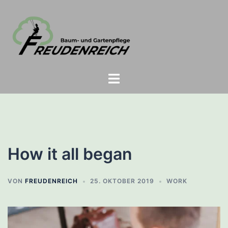
Zum
Inhalt
springen
Menü
umschalten
How it all began
VON
FREUDENREICH
25. OKTOBER 2019
WORK