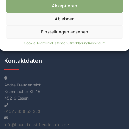
Akzeptieren
Ablehnen
Einstellungen ansehen
Cookie-Richtlinie
Datenschutzerklärung
Impressum
Diese Daten werden durch den DWD bereitgestellt
Kontaktdaten
Andre Freudenreich
Krummacher Str 16
45219 Essen
0157 / 356 53 323
info@baumdienst-freudenreich.de