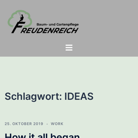
Zum
Inhalt
springen
Menü
umschalten
Schlagwort:
IDEAS
25. OKTOBER 2019
WORK
How it all began