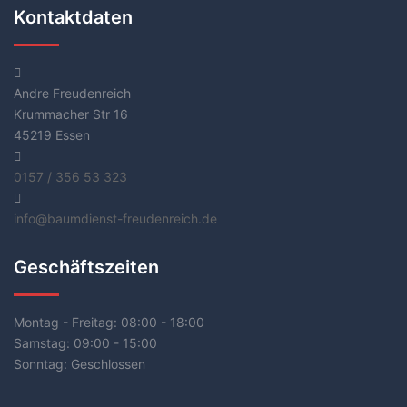
Kontaktdaten
Andre Freudenreich
Krummacher Str 16
45219 Essen
0157 / 356 53 323
info@baumdienst-freudenreich.de
Geschäftszeiten
Montag - Freitag:
08:00 - 18:00
Samstag:
09:00 - 15:00
Sonntag:
Geschlossen