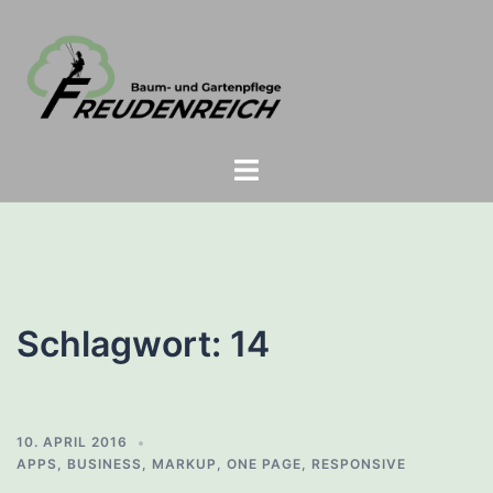
Zum
Inhalt
springen
Menü
umschalten
Schlagwort:
14
10. APRIL 2016
APPS
,
BUSINESS
,
MARKUP
,
ONE PAGE
,
RESPONSIVE