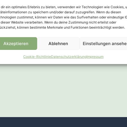
eir jobs without any hassle from the text. In about one
dir ein optimales Erlebnis zu bieten, verwenden wir Technologien wie Cookies, 
äteinformationen zu speichern und/oder darauf zuzugreifen. Wenn du diesen
hnologien zustimmst, können wir Daten wie das Surfverhalten oder eindeutige I
 dieser Website verarbeiten. Wenn du deine Zustimmung nicht erteilst oder
ückziehst, können bestimmte Merkmale und Funktionen beeinträchtigt werden.
E PAGE
,
RESPONSIVE
r & Hello to Screenr
Akzeptieren
Ablehnen
Einstellungen anseh
Cookie-Richtlinie
Datenschutzerklärung
Impressum
tellus ipsum laoreet sapien, quis venenatis ante odio sit ame