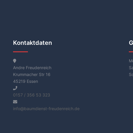
Kontaktdaten
G
Mo
Andre Freudenreich
S
Krummacher Str 16
S
45219 Essen
0157 / 356 53 323
info@baumdienst-freudenreich.de