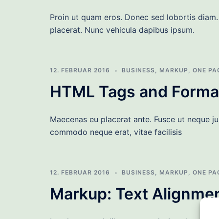
Proin ut quam eros. Donec sed lobortis diam. 
placerat. Nunc vehicula dapibus ipsum.
12. FEBRUAR 2016
BUSINESS
,
MARKUP
,
ONE PA
HTML Tags and Forma
Maecenas eu placerat ante. Fusce ut neque jus
commodo neque erat, vitae facilisis
12. FEBRUAR 2016
BUSINESS
,
MARKUP
,
ONE PA
Markup: Text Alignme