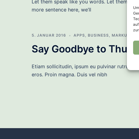
Let them speak like you words. Let them do th
Um 
more sentence here, we’ll
Ger
Tec
auf
zur
5. JANUAR 2016
APPS
,
BUSINESS
,
MARKUP
,
ON
Say Goodbye to Thunde
Etiam sollicitudin, ipsum eu pulvinar rutrum, 
eros. Proin magna. Duis vel nibh